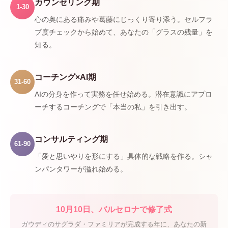
カウンセリング期
1-30
心の奥にある痛みや葛藤にじっくり寄り添う。セルフラ
ブ度チェックから始めて、あなたの「グラスの残量」を
知る。
コーチング×AI期
31-60
AIの分身を作って実務を任せ始める。潜在意識にアプロ
ーチするコーチングで「本当の私」を引き出す。
コンサルティング期
61-90
「愛と思いやりを形にする」具体的な戦略を作る。シャ
ンパンタワーが溢れ始める。
10月10日、バルセロナで修了式
ガウディのサグラダ・ファミリアが完成する年に、あなたの新