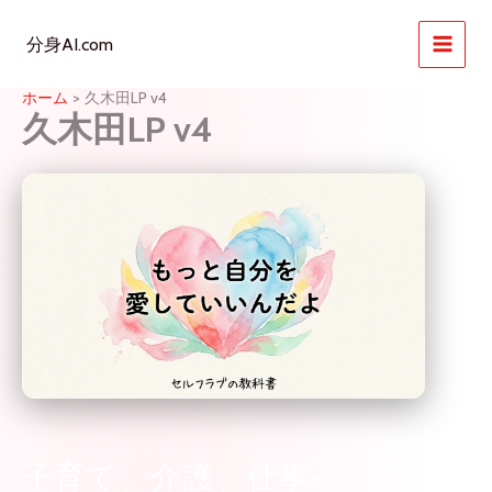
内
容
分身AI.com
を
ス
ホーム
久木田LP v4
キ
久木田LP v4
ッ
プ
子育て、介護、仕事–