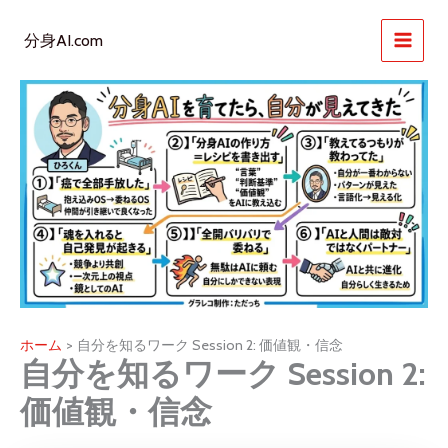
内
容
分身AI.com
を
ス
キ
ッ
プ
ホーム
自分を知るワーク Session 2: 価値観・信念
自分を知るワーク Session 2:
価値観・信念