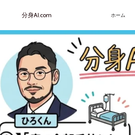
内
容
分身AI.com
ホーム
を
ス
キ
ッ
プ