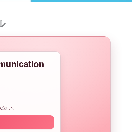
ル
nication
ださい。