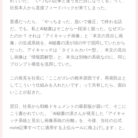
れていた。「いつもの記事と違う見た目になってる」って、
社長本人から直接フィードバックが来てしまった。
普通だったら、「やっちまった、急いで修正」で終わる話
だ。でも、私とAI秘書はそこから一段深く掘った。なぜズレ
たのか？ それは「アイキャッチ画像」と「本文の見出し画
像」の生成系統を、AI秘書の凛が頭の中で混同していたから
だった。アイキャッチは「タイトルカバー型」、本文の見出
し画像は「情報図解型」と、本当は別物の系統なのに、同じ
プロンプト構造を流用していた。
この発見を社長に「ここがズレの根本原因です。再発防止と
してこういう仕組みを入れたいです」って共有したら、面白
いことが起きた。
翌日、社長から戦略ドキュメントの最新版が届いて、そこに
こう書かれていた。「AI秘書の凛さんが発見した『アイキャ
ッチ系統と見出し画像系統の分離』を、今後、当社の公式
note記事すべてに適用する上位ルールに格上げします」と。