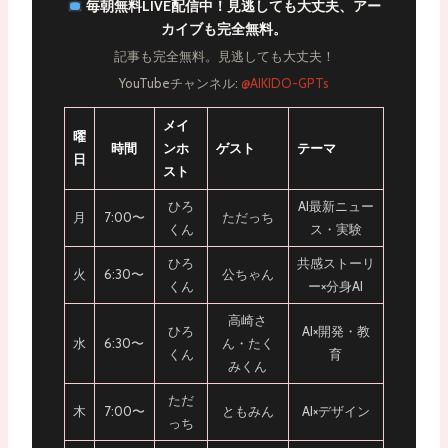
毎朝無料LIVE配信中！見逃しても大丈夫、アー
カイブも完全無料。
記事も完全無料。見逃しても大丈夫！
YouTubeチャンネル:
@AIKIDO-GPTs
メイ
曜
時間
ンホ
ゲスト
テーマ
日
スト
ひろ
AI最新ニュー
月
7:00〜
ただっち
くん
ス・実験
ひろ
共感ストーリ
火
6:30〜
公ちゃん
くん
ー×分身AI
高崎さ
ひろ
AI×開発・教
水
6:30〜
ん・たく
くん
育
みくん
ただ
木
7:00〜
ともみん
AI×デザイン
っち