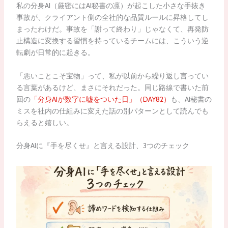
私の分身AI（厳密にはAI秘書の凛）が起こした小さな手抜き
事故が、クライアント側の全社的な品質ルールに昇格してし
まったわけだ。事故を「謝って終わり」じゃなくて、再発防
止構造に変換する習慣を持っているチームには、こういう逆
転劇が日常的に起きる。
「悪いことこそ宝物」って、私が以前から繰り返し言ってい
る言葉があるけど、まさにそれだった。同じ路線で書いた前
回の
「分身AIが数字に嘘をついた日」（DAY82）
も、AI秘書の
ミスを社内の仕組みに変えた話の別パターンとして読んでも
らえると嬉しい。
分身AIに『手を尽くせ』と言える設計、3つのチェック