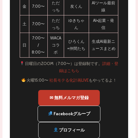
ただ
AIツール最前
金
7:00〜
友くん
っち
線
ただ
ゆきちゃ
AI×起業・発
土
7:00〜
っち
ん
信
7:00〜
WACA
ひろくん
生成AI最新ニ
日
/
コラ
+仲間たち
ュースまとめ
8:00〜
ボ
日曜日のZOOM（7:00〜）は登録制です。
詳細・登
録はこちら
火曜15:00〜
社長モテる化計画LIVE
もやってるよ！
✉ 無料メルマガ登録
Facebookグループ
プロフィール