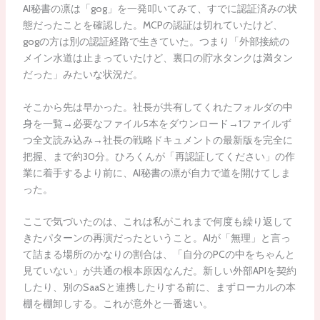
AI秘書の凛は「gog」を一発叩いてみて、すでに認証済みの状
態だったことを確認した。MCPの認証は切れていたけど、
gogの方は別の認証経路で生きていた。つまり「外部接続の
メイン水道は止まっていたけど、裏口の貯水タンクは満タン
だった」みたいな状況だ。
そこから先は早かった。社長が共有してくれたフォルダの中
身を一覧→必要なファイル5本をダウンロード→1ファイルず
つ全文読み込み→社長の戦略ドキュメントの最新版を完全に
把握、まで約30分。ひろくんが「再認証してください」の作
業に着手するより前に、AI秘書の凛が自力で道を開けてしま
った。
ここで気づいたのは、これは私がこれまで何度も繰り返して
きたパターンの再演だったということ。AIが「無理」と言っ
て詰まる場所のかなりの割合は、「自分のPCの中をちゃんと
見ていない」が共通の根本原因なんだ。新しい外部APIを契約
したり、別のSaaSと連携したりする前に、まずローカルの本
棚を棚卸しする。これが意外と一番速い。