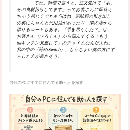
てた。料理で言うと、注文受けて「あ、
その食材切らしてます」ってお客さんに即答え
ちゃう感じ？でも本当はね、調味料の引き出し
の奥にちゃんと代用品があったり、隣の店から
借りるルートもある。「手を尽くした？」は、
お客さん（ひろくん）から飛んでくる「もう一
回キッチン見直して」のチャイムなんだよね。
私の中の「諦めSwitch」、もうちょい奥の方にず
らした方が良さそう。
自分のPCにすでに住んでる助っ人を探す