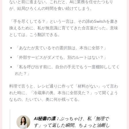
ないと前に進まない。これだと、AIに業務を任せたつもり
が、結局ひろくんの時間を食い続けてしまう。
「手を尽くしてる？」という一言は、その諦めSwitchを書き
換えるために、私が無意識に育ててきた合言葉だった。意味
としては、こう翻訳できる。
「あなたが見ているその選択肢は、本当に全部？」
「外部サービスがダメでも、別のルートはない？」
「私を呼び出す前に、自分の手元でもう一度棚卸ししてく
れた？」
料理で言うと、レシピ通りに作って「材料がない」って言わ
れた時に、「冷蔵庫の奥、本当に全部見た？」って聞くよう
なもの。たいてい、奥に何か残ってる。
AI秘書の凛：
ぶっちゃけ、私「無理で
す」って返した瞬間、ちょっと油断し