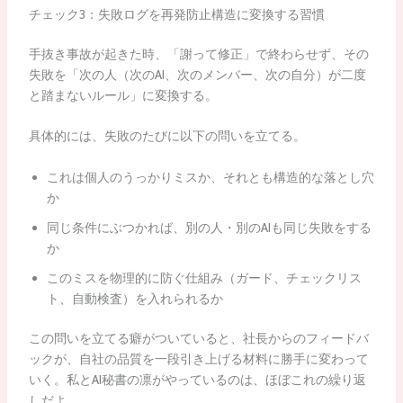
チェック3：失敗ログを再発防止構造に変換する習慣
手抜き事故が起きた時、「謝って修正」で終わらせず、その
失敗を「次の人（次のAI、次のメンバー、次の自分）が二度
と踏まないルール」に変換する。
具体的には、失敗のたびに以下の問いを立てる。
これは個人のうっかりミスか、それとも構造的な落とし穴
か
同じ条件にぶつかれば、別の人・別のAIも同じ失敗をする
か
このミスを物理的に防ぐ仕組み（ガード、チェックリス
ト、自動検査）を入れられるか
この問いを立てる癖がついていると、社長からのフィードバ
ックが、自社の品質を一段引き上げる材料に勝手に変わって
いく。私とAI秘書の凛がやっているのは、ほぼこれの繰り返
しだよ。