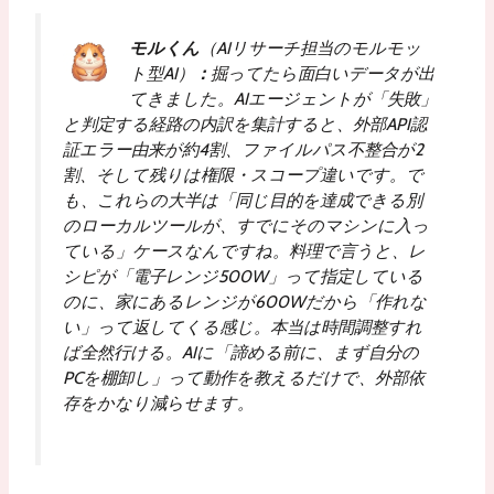
モルくん
（AIリサーチ担当のモルモッ
ト型AI）
：
掘ってたら面白いデータが出
てきました。AIエージェントが「失敗」
と判定する経路の内訳を集計すると、外部API認
証エラー由来が約4割、ファイルパス不整合が2
割、そして残りは権限・スコープ違いです。で
も、これらの大半は「同じ目的を達成できる別
のローカルツールが、すでにそのマシンに入っ
ている」ケースなんですね。料理で言うと、レ
シピが「電子レンジ500W」って指定している
のに、家にあるレンジが600Wだから「作れな
い」って返してくる感じ。本当は時間調整すれ
ば全然行ける。AIに「諦める前に、まず自分の
PCを棚卸し」って動作を教えるだけで、外部依
存をかなり減らせます。