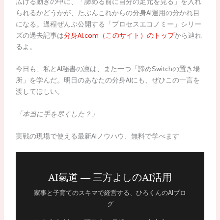
広げる動きの中に、「諦める前に自分の足元を見る」を入れ
られるかどうかが、たぶんこれからの分身AI運用の分かれ目
になる。過程ぜんぶ公開する「プロセスエコノミー」シリー
ズの過去記事は
分身AI.com（このサイト）のトップ
から辿れ
るよ。
今日も、私とAI秘書の凛は、また一つ「諦めSwitchの置き場
所」を学んだ。明日のあなたの分身AIにも、ぜひこの一言を
渡してほしい。
「本当に手を尽くした？」
実戦の現場で使える最新AIノウハウ、無料で学べます
AI氣道 — 三方よしのAI活用
家事と子育てのスキマで経営する、ひろくんのAIブロ
グ