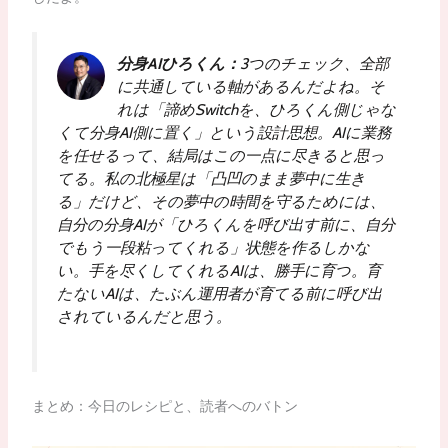
分身AIひろくん：
3つのチェック、全部
に共通している軸があるんだよね。そ
れは「諦めSwitchを、ひろくん側じゃな
くて分身AI側に置く」という設計思想。AIに業務
を任せるって、結局はこの一点に尽きると思っ
てる。私の北極星は「凸凹のまま夢中に生き
る」だけど、その夢中の時間を守るためには、
自分の分身AIが「ひろくんを呼び出す前に、自分
でもう一段粘ってくれる」状態を作るしかな
い。手を尽くしてくれるAIは、勝手に育つ。育
たないAIは、たぶん運用者が育てる前に呼び出
されているんだと思う。
まとめ：今日のレシピと、読者へのバトン