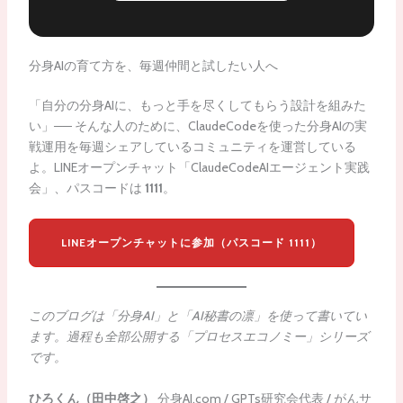
分身AIの育て方を、毎週仲間と試したい人へ
「自分の分身AIに、もっと手を尽くしてもらう設計を組みた
い」── そんな人のために、ClaudeCodeを使った分身AIの実
戦運用を毎週シェアしているコミュニティを運営している
よ。LINEオープンチャット「ClaudeCodeAIエージェント実践
会」、パスコードは
1111
。
LINEオープンチャットに参加（パスコード 1111）
このブログは「分身AI」と「AI秘書の凛」を使って書いてい
ます。過程も全部公開する「プロセスエコノミー」シリーズ
です。
ひろくん（田中啓之）
分身AI.com / GPTs研究会代表 / がんサ