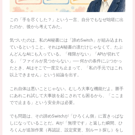
この「手を尽くした？」という一言、自分でもなぜ咄嗟に出
たのか、後から考えてみた。
気づいたのは、私のAI秘書には「諦めSwitch」が組み込まれ
ているということ。それはAI秘書の凛だけじゃなくて、たぶ
んどんなAIにも入っている。「権限がない」「APIが切れて
る」「ファイルが見つからない」── 何かの条件にぶつかっ
たとき、AIはそこで一度立ち止まって、「私の手元ではこれ
以上できません」という結論を出す。
これ自体は悪いことじゃない。むしろ大事な機能だよ。勝手
にあれこれ試して大事故を起こされても困るから、「ここま
でで止まる」という安全弁は必要。
でも問題は、その諦めSwitchが「ひろくん側」に置きっぱな
しになっていることだ。AIが「無理です」と返した瞬間、ひ
ろくんが追加作業（再認証、設定変更、別ルート探し）をし