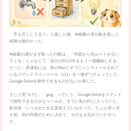
「手を尽くしてる？」と返した後、AI秘書の凛が動き直した
経路が面白かった。
AI秘書の凛がまず取った行動は、「外部から別ルートを引い
てくる」じゃなくて「自分のPCの中をもう一度棚卸しする」
だった。具体的には、私のMacにすでにインストールされて
いるコマンドラインツール（CLI）を一個ずつチェックして、
Google Driveを操作できるものがないか探した。
そして見つけた。「gog」っていう、Google Driveをコマンド
で操作できる小さなツールが、すでに私のPCに入っていた。
私自身、いつ入れたか正直覚えていなかった。たぶん何ヶ月
か前、別の作業のために入れて、そのまま忘れていたやつ
だ。