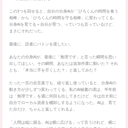
この3つを回せると、自分の分身AIが「ひろくんの時間を食う
相棒」から「ひろくんの時間を守る相棒」に変わってくる。
分身AIを育てる＝自分が育つ、っていつも言っているけど、
まさにそれだった。
最後に、読者にバトンを渡したい。
あなたの分身AIが、最後に「無理です」と言った瞬間を思い
出してほしい。その瞬間、あなたは追加作業に動いた？ それ
とも、「本当に手を尽くした？」と返してみた？
たった一言の合言葉でも、繰り返し使っていると、分身AIの
動き方が少しずつ変わってくる。私のAI秘書の凛は、半年前
は「無理です」を週に何回も出してきたけど、今は出す前に
自分でローカル資産を棚卸しするようになった。AIは、育て
た分だけ、ちゃんと返してくれるよ。
「人間は縦に掘る。AIは横に広げる」って言うけれど、横に