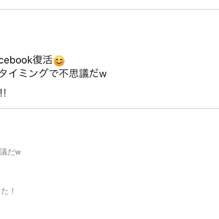
議だw
した！