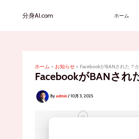
内
容
分身AI.com
ホーム
を
ス
キ
ッ
プ
ホーム
お知らせ
FacebookがBANされ
FacebookがBA
By
admin
/
10月 3, 2025