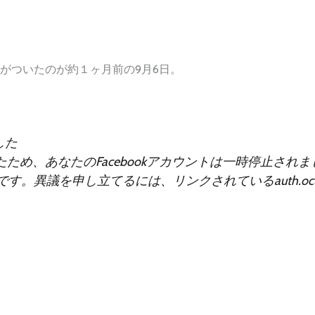
がついたのが約１ヶ月前の9月6日。
した
たため、あなたのFacebookアカウントは一時停止され
。異議を申し立てるには、リンクされているauth.ocu