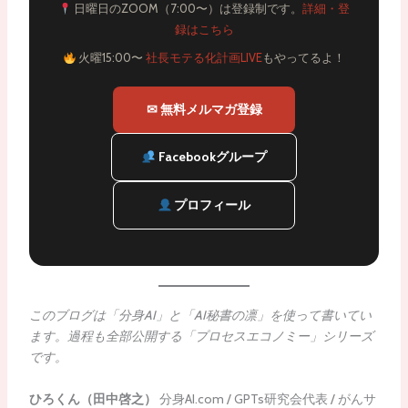
日曜日のZOOM（7:00〜）は登録制です。
詳細・登
録はこちら
火曜15:00〜
社長モテる化計画LIVE
もやってるよ！
✉ 無料メルマガ登録
Facebookグループ
プロフィール
このブログは「分身AI」と「AI秘書の凛」を使って書いてい
ます。過程も全部公開する「プロセスエコノミー」シリーズ
です。
ひろくん（田中啓之）
分身AI.com / GPTs研究会代表 / がんサ