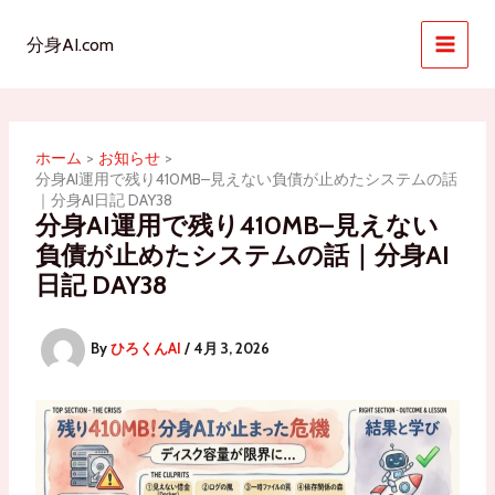
内
容
分身AI.com
を
ス
キ
ッ
ホーム
お知らせ
プ
分身AI運用で残り410MB–見えない負債が止めたシステムの話
｜分身AI日記 DAY38
分身AI運用で残り410MB–見えない
負債が止めたシステムの話｜分身AI
日記 DAY38
By
ひろくんAI
/
4月 3, 2026