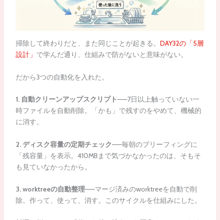
掃除して終わりだと、また同じことが起きる。
DAY32の「5層
設計」
で学んだ通り、仕組みで防がないと意味がない。
だから3つの自動化を入れた。
1. 自動クリーンアップスクリプト
——7日以上触っていない一
時ファイルを自動削除。「かも」で残すのをやめて、機械的
に消す。
2. ディスク容量の定期チェック
——毎朝のブリーフィングに
「残容量」を表示。410MBまで気づかなかったのは、そもそ
も見ていなかったから。
3. worktreeの自動整理
——マージ済みのworktreeを自動で削
除。作って、使って、消す。このサイクルを仕組みにした。