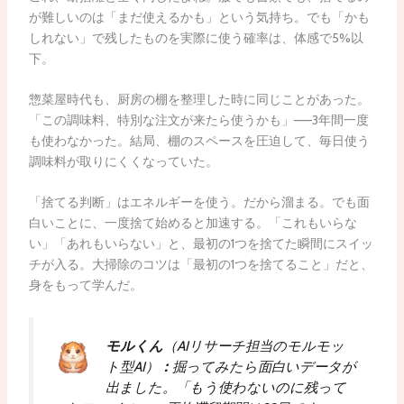
が難しいのは「まだ使えるかも」という気持ち。でも「かも
しれない」で残したものを実際に使う確率は、体感で5%以
下。
惣菜屋時代も、厨房の棚を整理した時に同じことがあった。
「この調味料、特別な注文が来たら使うかも」——3年間一度
も使わなかった。結局、棚のスペースを圧迫して、毎日使う
調味料が取りにくくなっていた。
「捨てる判断」はエネルギーを使う。だから溜まる。でも面
白いことに、一度捨て始めると加速する。「これもいらな
い」「あれもいらない」と、最初の1つを捨てた瞬間にスイッ
チが入る。大掃除のコツは「最初の1つを捨てること」だと、
身をもって学んだ。
モルくん
（AIリサーチ担当のモルモッ
ト型AI）
：
掘ってみたら面白いデータが
出ました。「もう使わないのに残って