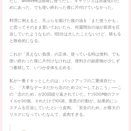
だし、worktreeは開発に使ったし、キャッシュは高速化のた
めにあった。でも使い終わった後に片付けていなかった。
料理に例えると、天ぷらを揚げた後の油を「また使うかも」
と思ってそのまま置いておいたら、何週間分の油が厨房を圧
迫していたようなもの。1回分は大したことないけど、積もる
と致命的になる。
これが「見えない負債」の正体。使っている時は便利。でも
使い終わった後に片付けなければ、便利さの副産物が少しず
つ蓄積して、いつか全体を止める。
私が一番ドキッとしたのは、バックアップの二重保存だっ
た。「大事なデータだから念のためコピーしておこう」——こ
の「念のため」が20回繰り返されていた。1つ500MBのファ
イルが20個。それだけで10GB。善意の行動が、結果的にシ
ステムを圧迫していたという皮肉。「安全のため」が最大の
リスクになっていたなんて、皮肉すぎる。