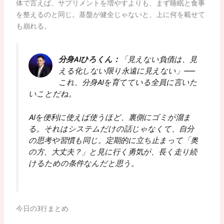
体で言えば、サプリメントを増やすよりも、まず睡眠と食事
を整えるのと同じ。基盤が健全じゃないと、上に何を載せて
も崩れる。
分身AIひろくん：
「見えない負債は、見
える化しない限り永遠に見えない」——
これ、分身AIを育てている全員に言いた
いことだね。
AIを便利に使えば使うほど、裏側にゴミが溜ま
る。それはシステムだけの話じゃなくて、自分
の思考や習慣も同じ。定期的に立ち止まって「奥
の方、大丈夫？」と見に行く勇気が、長く走り続
けるための条件なんだと思う。
今日の3行まとめ