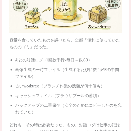
容量を食っていたものを調べたら、全部「便利に使っていた
もののゴミ」だった。
AIとの対話ログ（1回数千行×毎日＝数GB）
画像生成の一時ファイル（生成するたびに数百MBの中間
ファイル）
古いworktree（ブランチ作業の残骸が何十個も）
キャッシュファイル（ブラウザプールの蓄積）
バックアップの二重保存（安全のためにコピーしたのを忘
れていた）
どれも「その時は必要だった」もの。対話ログは仕事の記録