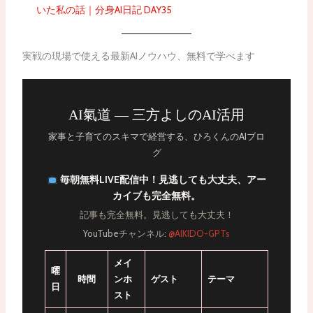
いた私の話｜分身AI日記 DAY35
実戦の現場で使える最新AIノウハウ、無料で学べます
AI氣道 — 三方よしのAI活用
家事と子育てのスキマで経営する、ひろくんのAIブロ
グ
毎朝無料LIVE配信中！見逃しても大丈夫、アー
カイブも完全無料。
記事も完全無料。見逃しても大丈夫！
YouTubeチャンネル:
@AIKIDO-GPTs
メイ
曜
時間
ンホ
ゲスト
テーマ
日
スト