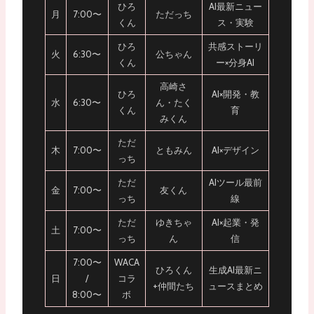
ひろ
AI最新ニュー
月
7:00〜
ただっち
くん
ス・実験
ひろ
共感ストーリ
火
6:30〜
公ちゃん
くん
ー×分身AI
高崎さ
ひろ
AI×開発・教
水
6:30〜
ん・たく
くん
育
みくん
ただ
木
7:00〜
ともみん
AI×デザイン
っち
ただ
AIツール最前
金
7:00〜
友くん
っち
線
ただ
ゆきちゃ
AI×起業・発
土
7:00〜
っち
ん
信
7:00〜
WACA
ひろくん
生成AI最新ニ
日
/
コラ
+仲間たち
ュースまとめ
8:00〜
ボ