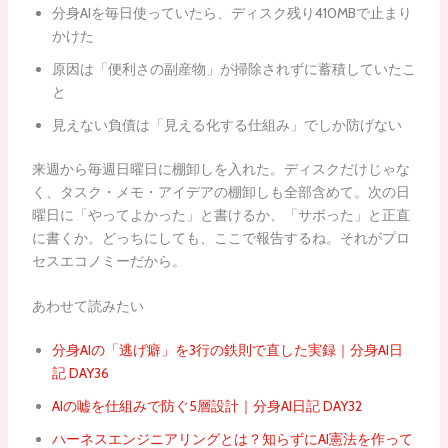
分身AIを毎日使っていたら、ディスク残り410MBで止まり
かけた
原因は「便利さの副産物」が掃除されずに蓄積していたこ
と
見えない負債は「見える化する仕組み」でしか防げない
来週から毎週日曜日に棚卸しを入れた。ディスクだけじゃな
く、タスク・メモ・アイデアの棚卸しも全部含めて。次の日
曜日に「やってよかった」と書けるか、「サボった」と正直
に書くか。どっちにしても、ここで報告するね。それがプロ
セスエコノミーだから。
あわせて読みたい
分身AIの「逃げ癖」を3行の鉄則で直した実録｜分身AI日
記 DAY36
AIの嘘を仕組みで防ぐ5層設計｜分身AI日記 DAY32
ハーネスエンジニアリングとは？知らずにAI憲法を作って