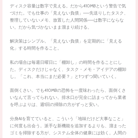
ディスク容量は数字で見える。だから410MBという警告で気
づけた。でも仕事の「見えない負債」——先送りしたタスク、
整理していないメモ、放置した人間関係——は数字にならな
い。だから気づかないまま溜まり続ける。
解決策はシンプル。「見えない負債」を定期的に「見える
化」する時間を作ること。
私の場合は毎週日曜日に「棚卸し」の時間を作ることにし
た。ディスクだけじゃなく、タスク・メモ・アイデアの棚卸
し。「これ、本当にまだ必要？」と1つずつ聞いていく。
面倒くさい。でも410MBの恐怖を一度味わったら、面倒くさ
いなんて言ってられない。排水口が完全に詰まってから業者
を呼ぶよりは、週1回の掃除の方がずっと安い。
分身AIを育てていると、こういう「地味だけど大事なこと」
に何度も出会う。派手な新機能を追加するよりも、溜まった
ゴミを掃除する方が、システム全体の健康には効く。人間の