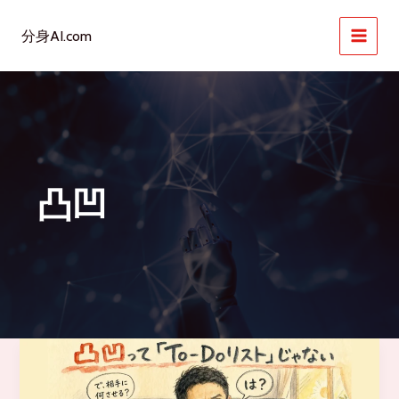
内
容
分身AI.com
を
ス
キ
ッ
プ
凸凹