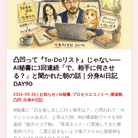
凸凹って『To-Doリスト』じゃない——
AI秘書に3回連続「で、相手に何させ
る？」と聞かれた朝の話｜分身AI日記
DAY90
2026-05-26
/
お知らせ
/
AI秘書
,
プロセスエコノミー
,
価値観
,
凸凹
,
分身AI日記
AI秘書に「凸を差し出しに行く相手は？」と問われて「ポ
テンシャルある人」と答えた朝。AIが価値観ワードを3回
連続『能力スコア軸』『育成タスク』に変換してきた構
造的バグと、二度と起きないよう魂ファイルに規範例を