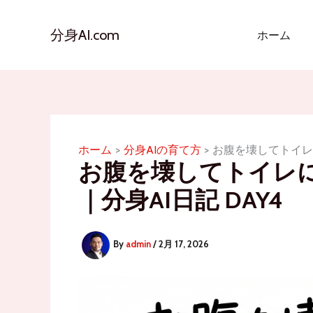
内
容
分身AI.com
ホーム
を
ス
キ
ッ
プ
ホーム
分身AIの育て方
お腹を壊してトイレ
お腹を壊してトイレ
｜分身AI日記 DAY4
By
admin
/
2月 17, 2026